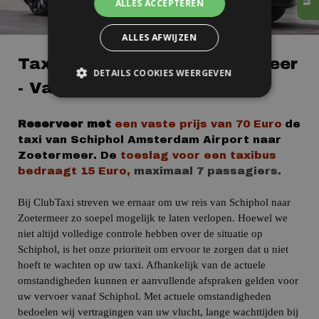
ALLES ACCEPTEREN
ALLES AFWIJZEN
Taxi Schiphol Naar Zoetermeer
DETAILS COOKIES WEERGEVEN
- Vaste Prijs!
Reserveer met
een vaste prijs
van
70 Euro
de
taxi van
Schiphol
Amsterdam Airport
naar
Zoetermeer.
De
toeslag voor een taxibus
bedraagt 15 Euro,
maximaal 7 passagiers.
Bij ClubTaxi streven we ernaar om uw reis van Schiphol naar
Zoetermeer zo soepel mogelijk te laten verlopen. Hoewel we
niet altijd volledige controle hebben over de situatie op
Schiphol, is het onze prioriteit om ervoor te zorgen dat u niet
hoeft te wachten op uw taxi. Afhankelijk van de actuele
omstandigheden kunnen er aanvullende afspraken gelden voor
uw vervoer vanaf Schiphol.
Met actuele omstandigheden
bedoelen wij vertragingen van uw vlucht, lange wachttijden bij