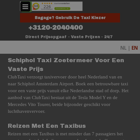
Ga naar de inhoud
Menu overslaan
Bagage? Gebruik De Taxi Kiezer
+3120-2040400
Direct Prijsopgaaf - Vaste Prijzen - 24/7
NL |
EN
Schiphol Taxi Zoetermeer Voor Een
Vaste Prijs
ClubTaxi verzorgt taxivervoer door heel Nederland van en
naar Schiphol Amsterdam Airport. Boek een betrouwbare taxi
voor een vaste prijs vanuit elke Nederlandse stad of dorp. Het
aanbod van ClubTaxi bestaat uit de Tesla Model Y en de
Mercedes Vito Tourer, beide bijzonder geschikt voor
luchthavenvervoer.
Reizen Met Een Taxibus
Reizen met een Taxibus is met minder dan 7 passagiers het