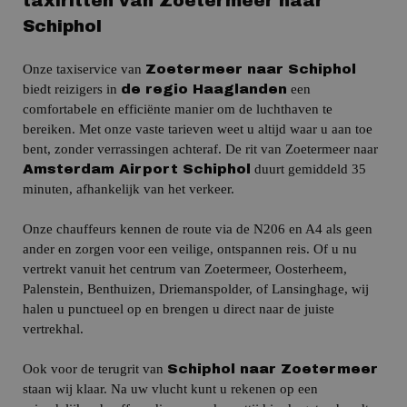
taxiritten van Zoetermeer naar
Schiphol
Onze taxiservice van
Zoetermeer naar Schiphol
biedt reizigers in
een
de regio Haaglanden
comfortabele en efficiënte manier om de luchthaven te
bereiken.
Met onze vaste tarieven weet u altijd waar u aan toe
bent, zonder verrassingen achteraf.
De rit van Zoetermeer naar
duurt gemiddeld 35
Amsterdam Airport Schiphol
minuten, afhankelijk van het verkeer.
Onze chauffeurs kennen de route via de
N206
en
A4 als geen
ander en zorgen voor een veilige, ontspannen reis.
Of u nu
vertrekt vanuit het centrum van Zoetermeer,
Oosterheem,
Palenstein, Benthuizen, Driemanspolder, of Lansinghage,
wij
halen u punctueel op en brengen u direct naar de juiste
vertrekhal.
Ook voor de terugrit van
Schiphol naar Zoetermeer
staan wij klaar.
Na uw vlucht kunt u rekenen op een