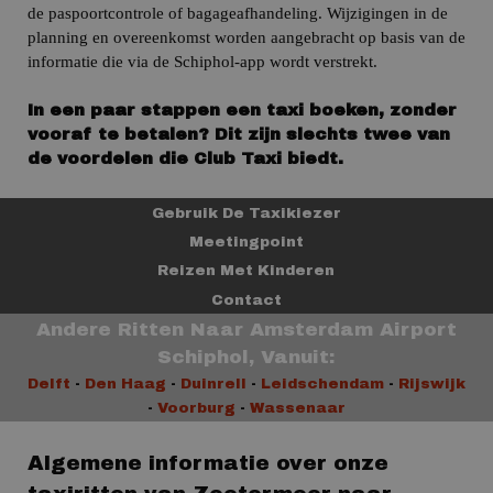
de paspoortcontrole of bagageafhandeling. Wijzigingen in de
planning en overeenkomst worden aangebracht op basis van de
informatie die via de Schiphol-app wordt verstrekt.
In een paar stappen een taxi boeken, zonder
vooraf te betalen? Dit zijn slechts twee van
de voordelen die Club Taxi biedt.
Gebruik De Taxikiezer
Meetingpoint
Reizen Met Kinderen
Contact
Andere Ritten Naar
Amsterdam Airport
Schiphol
, Vanuit:
Delft
-
Den Haag
-
Duinrell
-
Leidschendam
-
Rijswijk
-
Voorburg
-
Wassenaar
Algemene informatie over onze