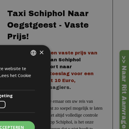
Taxi Schiphol Naar
Oegstgeest - Vaste
Prijs!
×
Reserveer met
een vaste prijs
van
>> Naar Rit Aanvragen
50 Euro
de taxi van
Schiphol
Amsterdam Airport
naar
ze website te
DUTCH
Oegstgeest.
De
toeslag voor een
Lees het Cookie
ENGLISH
taxibus
bedraagt 10 Euro,
maximaal 7 passagiers.
geting
Bij ClubTaxi streven we ernaar om uw reis van
Schiphol naar Oegstgeest zo soepel mogelijk te laten
verlopen. Hoewel we niet altijd volledige controle
hebben over de situatie op Schiphol, is het onze
ACCEPTEREN
prioriteit om ervoor te zorgen dat u niet hoeft te