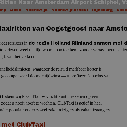
Ritten Naar Amsterdam Airport Schiphol, V
orp
-
Lisse
-
Noordwijk
-
Noordwijkerhout
-
Rijnsburg
-
Sass
taxiritten van Oegstgeest naar Amste
iedt reizigers in
de regio Holland Rijnland samen met d
e tarieven weet u altijd waar u aan toe bent, zonder verrassingen achte
ijk van het verkeer.
elheidslimieten, waardoor de reistijd merkbaar korter is.
gecompenseerd door de tijdwinst — u profiteert ’s nachts van
st
staan wij klaar.
Na uw vlucht kunt u rekenen op een
 zodat u nooit hoeft te wachten.
ClubTaxi is actief in heel
nder populair onder zowel zakenreizigers als vakantiegangers.
t met ClubTaxi