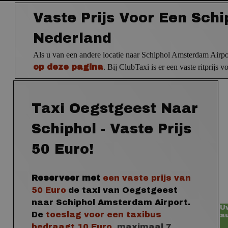
Vaste Prijs Voor Een Schi
Nederland
Als u van een andere locatie naar Schiphol Amsterdam Airport 
op deze pagina
. Bij ClubTaxi is er een vaste ritprijs 
Taxi Oegstgeest Naar
Schiphol - Vaste Prijs
50 Euro!
Reserveer met
een vaste prijs
van
50 Euro
de taxi van Oegstgeest
naar
Schiphol
Amsterdam Airport
.
Uw
De
toeslag voor een taxibus
a
bedraagt 10 Euro,
maximaal 7