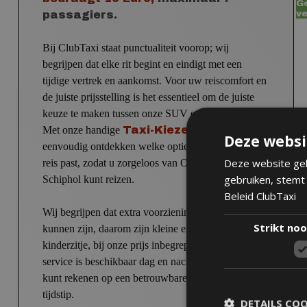
G
ve
passagiers.
Bij ClubTaxi staat punctualiteit voorop; wij
begrijpen dat elke rit begint en eindigt met een
tijdige vertrek en aankomst. Voor uw reiscomfort en
de juiste prijsstelling is het essentieel om de juiste
keuze te maken tussen onze SUV en de Taxibus.
Met onze handige
Taxi-Kiezer
kunt u
Deze websi
eenvoudig ontdekken welke optie het beste bij uw
Deze website geb
reis past, zodat u zorgeloos van Oegstgeest naar
gebruiken, stemt 
Schiphol kunt reizen.
Beleid ClubTaxi
Wij begrijpen dat extra voorzieningen belangrijk
Strikt noo
kunnen zijn, daarom zijn kleine extra's, zoals een
kinderzitje, bij onze prijs inbegrepen. Onze taxi
service is beschikbaar dag en nacht, zodat u altijd
kunt rekenen op een betrouwbare rit, ongeacht het
tijdstip.
DETAILS CO