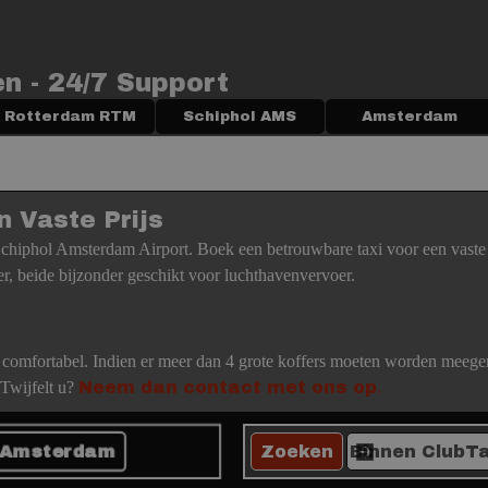
en - 24/7 Support
Menu overslaan
Rotterdam RTM
▼
Schiphol AMS
▼
Amsterdam
▼
n Vaste Prijs
chiphol Amsterdam Airport. Boek een betrouwbare taxi voor een vaste 
r, beide bijzonder geschikt voor luchthavenvervoer.
 comfortabel. Indien er meer dan 4 grote koffers moeten worden meegen
Twijfelt u?
Neem dan contact met ons op
.
- Amsterdam
Zoeken