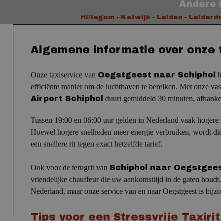
Andere 
Hillegom
-
Katwijk
-
Leiden
-
Leiderd
Algemene informatie over onze 
Onze taxiservice van
Oegstgeest naar Schiphol
b
efficiënte manier om de luchthaven te bereiken.
Met onze vast
Airport Schiphol
duurt gemiddeld 30 minuten, afhankel
Tussen 19:00 en 06:00 uur gelden in Nederland vaak hogere sn
Hoewel hogere snelheden meer energie verbruiken, wordt dit 
een snellere rit tegen exact hetzelfde tarief.
Ook voor de terugrit van
Schiphol naar Oegstgee
vriendelijke chauffeur die uw aankomsttijd in de gaten houdt,
Nederland, maar onze service van en naar Oegstgeest is bijzo
Tips voor een Stressvrije Taxiri