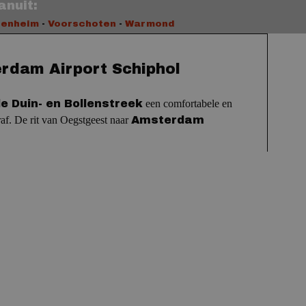
anuit:
enheim
-
Voorschoten
-
Warmond
rdam Airport Schiphol
e Duin- en Bollenstreek
een comfortabele en
raf.
De rit van Oegstgeest naar
Amsterdam