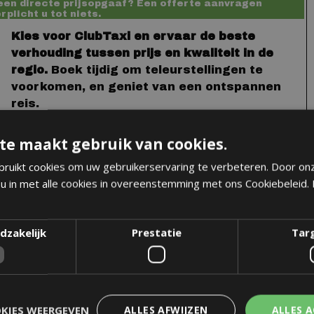
een directe prijsopgaaf? Een offerte aanvragen
rplicht u tot niets.
Kies voor ClubTaxi en ervaar de beste
verhouding tussen prijs en kwaliteit in de
regio.
Boek tijdig om teleurstellingen te
voorkomen, en geniet van een ontspannen
reis.
TIP:
te maakt gebruik van cookies.
Maak optimaal gebruik van de autocomplete-functie van het
ruikt cookies om uw gebruikerservaring te verbeteren. Door on
bestelformulier. Begin bij het invullen met het huisnummer,
u in met alle cookies in overeenstemming met ons Cookiebeleid.
dan straat- en dan de plaatsnaam. Selecteer en bevestig het
gewenste adres zodra deze verschijnt, en u kunt verder naar
dzakelijk
Prestatie
Tar
de volgende box van het bestelformulier.
OKIES WEERGEVEN
ALLES AFWIJZEN
ALLES 