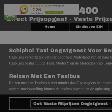
Ga naar de inhoud
+3120-2040400
Bagage? Gebruik De Taxi Kiezer
Direct Prijsopgaaf - Vaste Prijz
Home
Eindhoven EIN
Schiphol Taxi Oegstgeest Voor Ee
ClubTaxi verzorgt taxivervoer door heel Nederland van en naar S
ClubTaxi bestaat uit de Tesla Model Y en de Mercedes Vito Toure
Reizen Met Een Taxibus
Reizen met een Taxibus is met minder dan 7 passagiers het meest
andere stoelopstelling binnen de taxibus bovendien de oplossing. 
Ook Vaste Ritprijzen Oegstgeest 