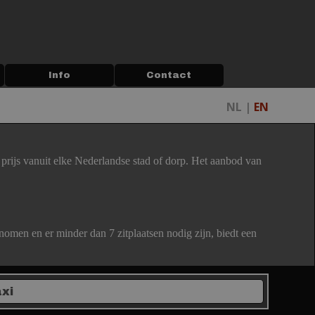
Info
▼
Contact
▼
NL |
EN
prijs vanuit elke Nederlandse stad of dorp. Het aanbod van
omen en er minder dan 7 zitplaatsen nodig zijn, biedt een