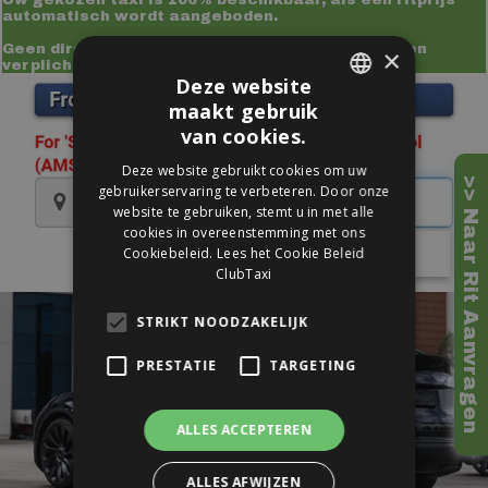
automatisch wordt aangeboden.
Geen directe prijsopgaaf? Een offerte aanvragen
×
verplicht u tot niets.
Deze website
maakt gebruik
DUTCH
van cookies.
ENGLISH
Deze website gebruikt cookies om uw
>> Naar Rit Aanvragen
gebruikerservaring te verbeteren. Door onze
website te gebruiken, stemt u in met alle
cookies in overeenstemming met ons
Cookiebeleid.
Lees het Cookie Beleid
ClubTaxi
STRIKT NOODZAKELIJK
PRESTATIE
TARGETING
ALLES ACCEPTEREN
ALLES AFWIJZEN