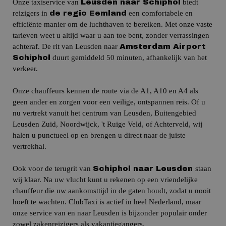
Onze taxiservice van
biedt
Leusden naar Schiphol
reizigers in
een comfortabele en
de regio Eemland
efficiënte manier om de luchthaven te bereiken.
Met onze vaste
tarieven weet u altijd waar u aan toe bent, zonder verrassingen
achteraf.
De rit van Leusden naar
Amsterdam Airport
duurt gemiddeld 50 minuten, afhankelijk van het
Schiphol
verkeer.
Onze chauffeurs kennen de route via de A1, A10 en A4 als
geen ander en zorgen voor een veilige, ontspannen reis.
Of u
nu vertrekt vanuit het centrum van Leusden,
Buitengebied
Leusden Zuid, Noordwijck, 't Ruige Veld, of Achterveld,
w
ij
halen u punctueel op en brengen u direct naar de juiste
vertrekhal.
Ook voor de terugrit van
staan
Schiphol naar Leusden
wij klaar.
Na uw vlucht kunt u rekenen op een vriendelijke
chauffeur die uw aankomsttijd in de gaten houdt, zodat u nooit
hoeft te wachten.
ClubTaxi is actief in heel Nederland, maar
onze service van en naar Leusden is bijzonder populair onder
zowel zakenreizigers als vakantiegangers.