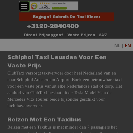
Ga naar de inhoud
Menu overslaan
Bagage? Gebruik De Taxi Kiezer
+3120-2040400
Direct Prijsopgaaf - Vaste Prijzen - 24/7
NL |
EN
Schiphol Taxi Leusden Voor Een
Vaste Prijs
ClubTaxi verzorgt taxivervoer door heel Nederland van en
naar Schiphol Amsterdam Airport. Boek een betrouwbare taxi
voor een vaste prijs vanuit elke Nederlandse stad of dorp. Het
aanbod van ClubTaxi bestaat uit de Tesla Model Y en de
Mercedes Vito Tourer, beide bijzonder geschikt voor
luchthavenvervoer.
Reizen Met Een Taxibus
Reizen met een Taxibus is met minder dan 7 passagiers het