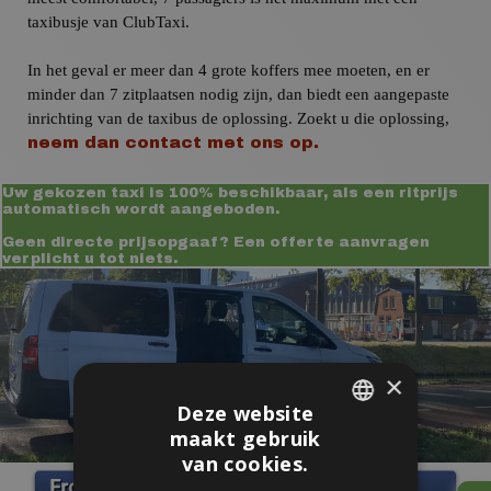
taxibusje van ClubTaxi.
In het geval er meer dan 4 grote koffers mee moeten, en er
minder dan 7 zitplaatsen nodig zijn, dan biedt een aangepaste
inrichting van de taxibus de oplossing. Zoekt u die oplossing,
neem dan contact met ons op.
Uw gekozen taxi is 100% beschikbaar, als een ritprijs
automatisch wordt aangeboden.
Geen directe prijsopgaaf? Een offerte aanvragen
verplicht u tot niets.
×
Deze website
maakt gebruik
DUTCH
van cookies.
ENGLISH