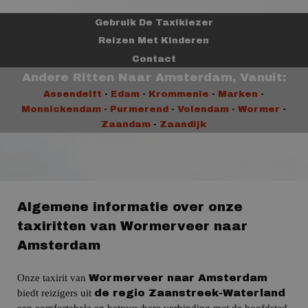
Gebruik De Taxikiezer
Reizen Met Kinderen
Contact
Andere Ritten Naar Amsterdam, Vanuit:
Assendelft
-
Edam
-
Krommenie
-
Marken
-
Monnickendam
-
Purmerend
-
Volendam
-
Wormer
-
Zaandam
-
Zaandijk
Algemene informatie over onze
taxiritten van Wormerveer naar
Amsterdam
Onze taxirit van
Wormerveer naar Amsterdam
biedt reizigers uit
de regio Zaanstreek-Waterland
een comfortabele en betrouwbare verbinding met de hoofdstad.