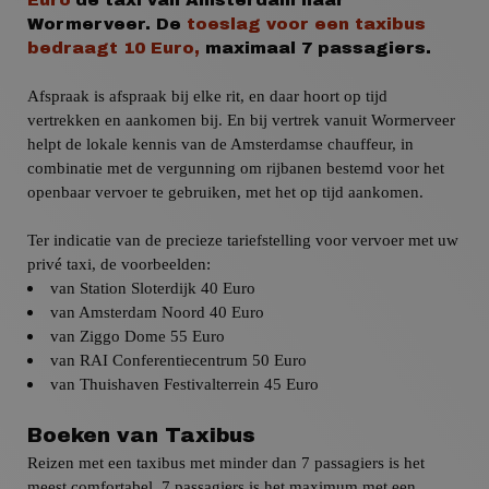
Euro
de taxi van Amsterdam naar
Wormerveer.
De
toeslag voor een taxibus
bedraagt 10 Euro,
maximaal 7 passagiers.
Afspraak is afspraak bij elke rit, en daar hoort op tijd
vertrekken en aankomen bij. En bij vertrek
vanuit
Wormerveer
helpt de lokale kennis van de Amsterdamse chauffeur, in
combinatie met de vergunning om rijbanen bestemd voor het
openbaar vervoer te gebruiken, met het op tijd aankomen.
Ter indicatie van de precieze tariefstelling voor vervoer met uw
privé taxi,
de voorbeelden:
van Station Sloterdijk 40 Euro
van
Amsterdam
Noord 40 Euro
van
Ziggo Dome 55 Euro
van
RAI Conferentiecentrum 50 Euro
van
Thuishaven Festivalterrein 45 Euro
Boeken van Taxibus
Reizen met een taxibus met minder dan 7 passagiers is het
meest comfortabel, 7 passagiers is het maximum met een