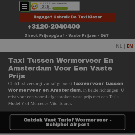
Ga naar de inhoud
Menu overslaan
Bagage? Gebruik De Taxi Kiezer
+3120-2040400
Direct Prijsopgaaf - Vaste Prijzen - 24/7
NL |
EN
Taxi Tussen Wormerveer En
Amsterdam Voor Een Vaste
Prijs
ClubTaxi verzorgt vooraf geboekt
taxivervoer tussen
, in beide richtingen. U
Wormerveer en Amsterdam
reist voor een vooraf afgesproken vaste prijs met een Tesla
Model Y of Mercedes Vito Tourer.
Ontdek Vast Tarief Wormerveer -
Schiphol Airport