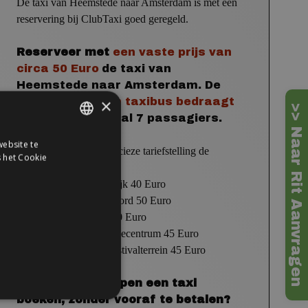
De taxi van Heemstede naar Amsterdam
is met een
reservering bij ClubTaxi goed geregeld.
Reserveer met
een vaste prijs
van
circa
50 Euro
de taxi van
Heemstede naar Amsterdam.
De
×
toeslag voor een taxibus
bedraagt
>> Naar Rit Aanvragen
10 Euro,
maximaal 7 passagiers.
ebsite te
DUTCH
Ter indicatie van de precieze tariefstelling de
 het Cookie
voorbeelden:
ENGLISH
naar Station Sloterdijk 40 Euro
naar
Amsterdam
Noord 50 Euro
naar
Ziggo Dome 50 Euro
naar
RAI Conferentiecentrum 45 Euro
naar
Thuishaven Festivalterrein 45 Euro
In een paar stappen een taxi
boeken, zonder vooraf te betalen?