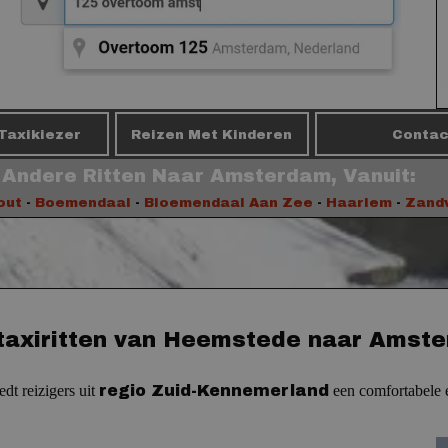
Taxikiezer
Reizen Met Kinderen
Contac
Andere Ritten Naar Amsterdam, Vanuit:
out
-
Boemendaal
-
Bloemendaal Aan Zee
-
Haarlem
-
Zand
 taxiritten van Heemstede naar Amst
edt reizigers uit
regio Zuid-Kennemerland
een comfortabele 