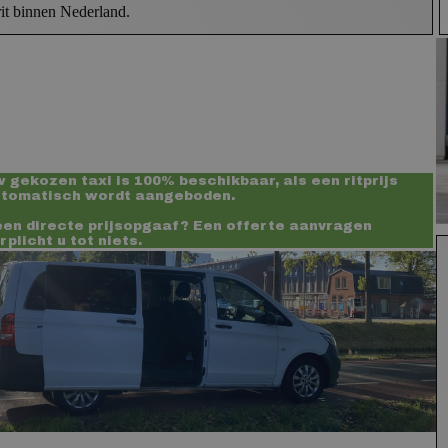
irit binnen Nederland.
 gekozen taxi is 100% beschikbaar, als een ritprijs
tomatisch wordt aangeboden.
en directe prijsopgaaf? Een offerte aanvragen
rplicht u tot niets.