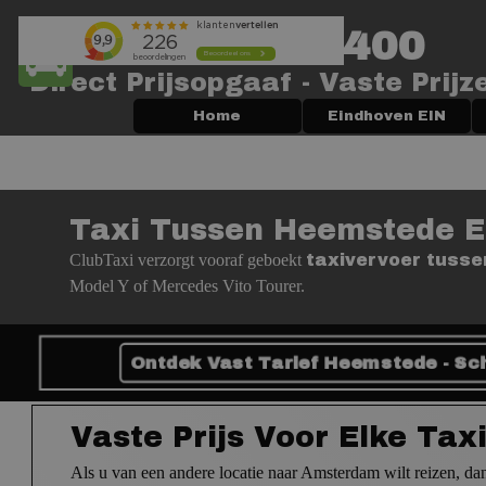
Ga naar de inhoud
+3120-2040400
Bagage? Gebruik De Taxi Kiezer
Direct Prijsopgaaf - Vaste Prijz
Home
Eindhoven EIN
Taxi Tussen Heemstede E
ClubTaxi verzorgt vooraf geboekt
taxivervoer tuss
Model Y of Mercedes Vito Tourer.
Ontdek Vast Tarief Heemstede - Sch
Vaste Prijs Voor Elke Tax
Als u van een andere locatie naar Amsterdam wilt reizen, dan 