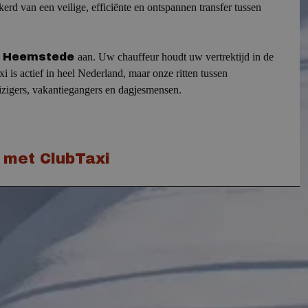
kerd van een veilige, efficiënte en ontspannen transfer tussen
ar Heemstede
aan.
Uw chauffeur houdt uw vertrektijd in de
i is actief in heel Nederland, maar onze ritten tussen
izigers, vakantiegangers en dagjesmensen.
t met ClubTaxi