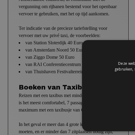
vergunning om rijbanen bestemd voor het openbaar
vervoer te gebruiken, met het op tijd aankomen.
Ter indicatie van de precieze tariefstelling voor
vervoer met uw privé taxi,
de voorbeelden:
van Station Sloterdijk 40 Euro
van
Amsterdam
Noord 50 Euro
van
Ziggo Dome 50 Euro
Deze webs
van
RAI Conferentiecentrum 45 Euro
gebruiken, 
van
Thuishaven Festivalterrein 45 Euro
Boeken van Taxibus
Reizen met een taxibus met minder dan 7 passagiers
is het meest comfortabel, 7 passagiers is het
maximum met een taxibusje van ClubTaxi.
In het geval er meer dan 4 grote koffers mee
moeten, en er minder dan 7 zitplaatsen nodig zijn,