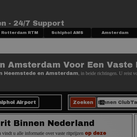
en - 24/7 Support
Menu overslaan
Rotterdam RTM
▼
Schiphol AMS
▼
Amsterdam
▼
n Amsterdam Voor Een Vaste P
en Heemstede en Amsterdam
, in beide richtingen. U reist 
iphol Airport
Zoeken
irit Binnen Nederland
vindt u alle informatie over vaste ritprijzen
op deze