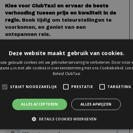
Kies voor ClubTaxi en ervaar de beste
verhouding tussen prijs en kwaliteit in de
regio.
Boek tijdig om teleurstellingen te
voorkomen, en geniet van een
ontspannen reis.
TIP:
Deze website maakt gebruik van cookies.
Maak optimaal gebruik van de autocomplete-functie van het
ite gebruikt cookies om uw gebruikerservaring te verbeteren. Door onze w
bestelformulier. Begin bij het invullen met het huisnummer,
stemt u in met alle cookies in overeenstemming met ons Cookiebeleid.
Lees
Beleid ClubTaxi
dan straat- en dan de plaatsnaam. Selecteer en bevestig het
gewenste adres zodra deze verschijnt, en u kunt verder naar
STRIKT NOODZAKELIJK
PRESTATIE
TARGETING
de volgende box van het bestelformulier.
ALLES ACCEPTEREN
ALLES AFWIJZEN
DETAILS COOKIES WEERGEVEN