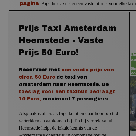
pagina
. Bij ClubTaxi is er een vaste ritprijs voor elke tax
Prijs Taxi Amsterdam
Heemstede - Vaste
Prijs 50 Euro!
Uw
au
Ge
Reserveer met
een vaste prijs
van
ve
circa 50 Euro
de taxi van
Amsterdam naar Heemstede.
De
toeslag voor een taxibus
bedraagt
10 Euro,
maximaal 7 passagiers.
Afspraak is afspraak bij elke rit en daar hoort op tijd
vertrekken en aankomen bij. En bij vertrek vanuit
Heemstede
helpt de lokale kennis van de
Amsterdamse chauffeur, in combinatie met de