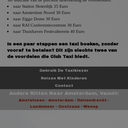
naar Station Sloterdijk 35 Euro
naar
Amsterdam
Noord 30 Euro
naar
Ziggo Dome 30 Euro
naar
RAI Conferentiecentrum 30 Euro
naar
Thuishaven Festivalterrein 40 Euro
In een paar stappen een taxi boeken, zonder
vooraf te betalen? Dit zijn slechts twee van
de voordelen die Club Taxi biedt.
Gebruik De Taxikiezer
Reizen Met Kinderen
Contact
Andere Ritten Naar Amsterdam, Vanuit:
Amstelveen
-
Amsterdam
-
Duivendrecht
-
Landsmeer
-
Oostzaan
-
Weesp