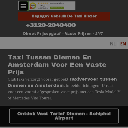
Ga naar de inhoud
Menu overslaan
Bagage? Gebruik De Taxi Kiezer
+3120-2040400
Direct Prijsopgaaf - Vaste Prijzen - 24/7
NL |
EN
Taxi Tussen Diemen En
Amsterdam Voor Een Vaste
Prijs
ClubTaxi verzorgt vooraf geboekt
taxivervoer tussen
, in beide richtingen. U reist
Diemen en Amsterdam
voor een vooraf afgesproken vaste prijs met een Tesla Model Y
of Mercedes Vito Tourer.
Ontdek Vast Tarief Diemen - Schiphol
Airport