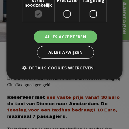
>> Naar Rit Aanvragen
Strikt
Prestatie
Targeting
noodzakelijk
ALLES ACCEPTEREN
ALLES AFWIJZEN
Taxi Diemen Naar Amsterdam -
Vaste Prijs!
DETAILS COOKIES WEERGEVEN
De taxi van Diemen naar Amsterdam
is met een reservering bij
ClubTaxi goed geregeld.
Reserveer met
een vaste prijs
vanaf 30 Euro
de taxi van Diemen naar Amsterdam.
De
toeslag voor een taxibus
bedraagt 10 Euro,
maximaal 7 passagiers.
Ter indicatie van de precieze tariefstelling de voorbeelden: