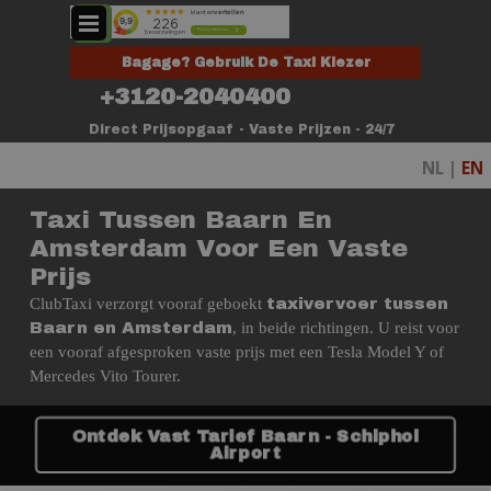
Ga naar de inhoud
Menu overslaan
Bagage? Gebruik De Taxi Kiezer
+3120-2040400
Direct Prijsopgaaf - Vaste Prijzen - 24/7
NL |
EN
Taxi Tussen Baarn En
Amsterdam Voor Een Vaste
Prijs
ClubTaxi verzorgt vooraf geboekt
taxivervoer tussen
, in beide richtingen. U reist voor
Baarn en Amsterdam
een vooraf afgesproken vaste prijs met een Tesla Model Y of
Mercedes Vito Tourer.
Ontdek Vast Tarief Baarn - Schiphol
Airport