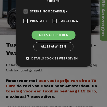
>> Naar Rit Aanvragen
ClubTaxi
STRIKT NOODZAKELIJK
PRESTATIE
TARGETING
ALLES ACCEPTEREN
Taxi Baarn Naar Amsterdam -
ALLES AFWIJZEN
Vaste Prijs!
DETAILS COOKIES WEERGEVEN
De taxi van Baarn naar Amsterdam
is met een reservering bij
ClubTaxi goed geregeld.
Reserveer met
een vaste prijs
van
circa
70
Euro
de taxi van Baarn naar Amsterdam.
De
toeslag voor een taxibus
bedraagt 15 Euro,
maximaal 7 passagiers.
Ter indicatie van de precieze tariefstelling de voorbeelden: